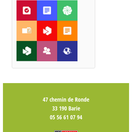
47 chemin de Ronde
33 190 Barie
05 56 61 07 94