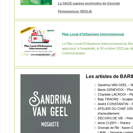
Le SAGE nappes profondes de Gironde
Permanences VEOLIA
Plan Local d'Urbanisme intercommunal
Le Plan Local d’Urbanisme Intercommunal du Reo
approuvé, à l’unanimité, le 20 octobre 2022 par dé
Communautaire.
Les artistes de BARI
Sandrina VAN GEEL – M
Marie GENEVOIX – Pho
Charlotte LACROIX – Pla
Baly TRAORE – Sculpte
André CONSTANTIN – Pei
ATELIER DU CHAT GRIS 
d’ameublement
DECORS DE VIE – Peintr
Anne CLERY – Peintre
Oseraie de l'île : Kare
LAVAL - Vannerie conte